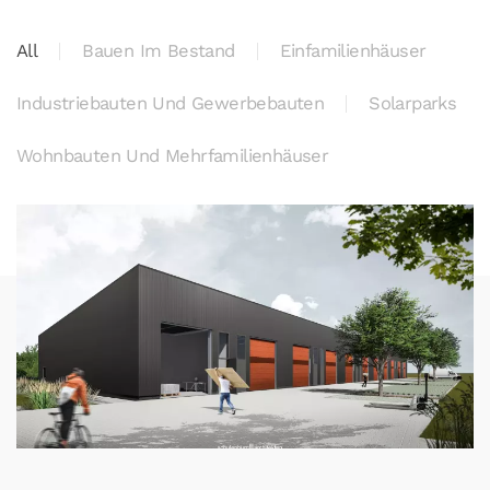
All
Bauen Im Bestand
Einfamilienhäuser
Industriebauten Und Gewerbebauten
Solarparks
Wohnbauten Und Mehrfamilienhäuser